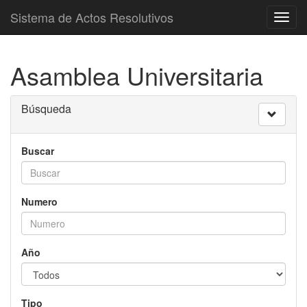
Sistema de Actos Resolutivos
Toggl
navig
Asamblea Universitaria
Búsqueda
Buscar
Numero
Año
Tipo